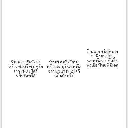
ร้านพวงหรีดวัดบาง
ภาษี นครปฐม
พวงหรีดจากทีมสื่อ
ร้านพวงหรีดวัดนา
ร้านพวงหรีดวัดนา
พลเมืองไทยพีบีเอส
พร้าว ชลบุรี พวงหรีด
พร้าว ชลบุรี พวงหรีด
จาก PRO3 ไดกิ้
จาก แผนก PP2 ไดกิ้
นอินดัสทรีส์
นอินดัสทรีส์