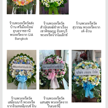
ร้านพวงหรีดวัดส่ง
ร้านพวงหรีดวัด
ร้านพวงหรีดวัด
บ้าน ศรีเมืองใหม่
สำนักสงฆ์ชำตาเรือง
สุวรรณ พวงหรีดจาก
อุบลราชธานี
เขาคิชฌกูฏ จันทบุรี
เต๋-อ้วน
พวงหรีดจาก GIA
พวงหรีดจากโมเล็กซ์
Bangkok
ร้านพวงหรีดวัด
ร้านพวงหรีดวัด
เสมียนนารี พวงหรีด
แสนสุข พวงหรีดจาก
จากอินเทลลิเจนซ์ อิน
วินเนอร์ยี่