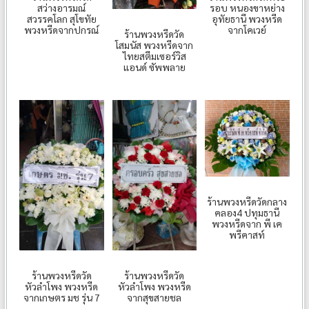
สว่างอารมณ์
รอบ หนองขาหย่าง
สวรรคโลก สุโขทัย
อุทัยธานี พวงหรีด
พวงหรีดจากปกรณ์
จากโคเวย์
ร้านพวงหรีดวัด
โสมนัส พวงหรีดจาก
ไทยสตีมเซอร์วิส
แอนด์ ซัพพลาย
ร้านพวงหรีดวัดกลาง
คลอง4 ปทุมธานี
พวงหรีดจาก พี เค
พรีคาสท์
ร้านพวงหรีดวัด
ร้านพวงหรีดวัด
หัวลำโพง พวงหรีด
หัวลำโพง พวงหรีด
จากเกษตร มช รุ่น 7
จากสุขสายชล