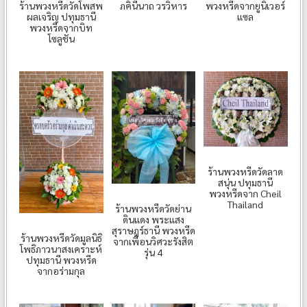
ภคินีนาถ วรวิหาร
พวงหรีดจากยูนิเวอร์
ร้านพวงหรีดวัดโพสพ
แซล
ผลเจริญ ปทุมธานี
พวงหรีดจากบิท
โซลูชั่น
ร้านพวงหรีดวัดลาด
สนุ่น ปทุมธานี
พวงหรีดจาก Cheil
Thailand
ร้านพวงหรีดวัดย่าน
ดินแดง พระแสง
สุราษฎร์ธานี พวงหรีด
ร้านพวงหรีดวัดมูลนิธิ
จากเพื่อนวิศวะรังสิต
โพธิภาวนาสงเคราะห์
รุ่น 4
ปทุมธานี พวงหรีด
จากอร่ามกุล