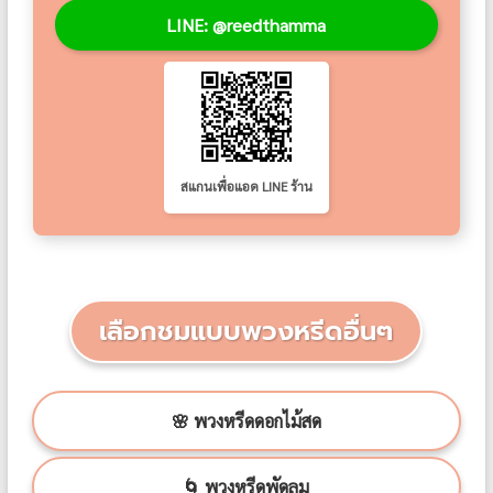
LINE: @reedthamma
สแกนเพื่อแอด LINE ร้าน
เลือกชมแบบพวงหรีดอื่นๆ
🌸 พวงหรีดดอกไม้สด
🌀 พวงหรีดพัดลม