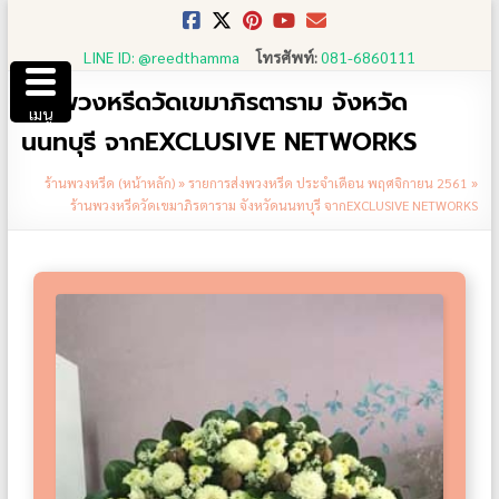
Skip
to
LINE ID: @reedthamma
โทรศัพท์:
081-6860111
content
ร้านพวงหรีดวัดเขมาภิรตาราม จังหวัด
เมนู
นนทบุรี จากEXCLUSIVE NETWORKS
ร้านพวงหรีด (หน้าหลัก)
»
รายการส่งพวงหรีด ประจำเดือน พฤศจิกายน 2561
»
ร้านพวงหรีดวัดเขมาภิรตาราม จังหวัดนนทบุรี จากEXCLUSIVE NETWORKS