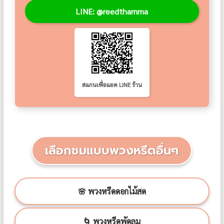
LINE: @reedthamma
สแกนเพื่อแอด LINE ร้าน
เลือกชมแบบพวงหรีดอื่นๆ
🌸 พวงหรีดดอกไม้สด
🌀 พวงหรีดพัดลม