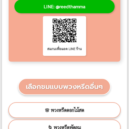
LINE: @reedthamma
สแกนเพื่อแอด LINE ร้าน
เลือกชมแบบพวงหรีดอื่นๆ
🌸 พวงหรีดดอกไม้สด
🌀 พวงหรีดพัดลม