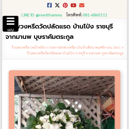
Skip
to
LINE ID: @reedthamma
โทรศัพท์:
081-6860111
content
ร้านพวงหรีดวัดปลัดแรด บ้านโป่ง ราชบุรี
เมนู
จากมานพ บุษราคัมตระกูล
ร้านพวงหรีด (หน้าหลัก)
»
รายการส่งพวงหรีด ประจำเดือน พฤศจิกายน 2561
»
ร้านพวงหรีดวัดปลัดแรด บ้านโป่ง ราชบุรี จากมานพ บุษราคัมตระกูล