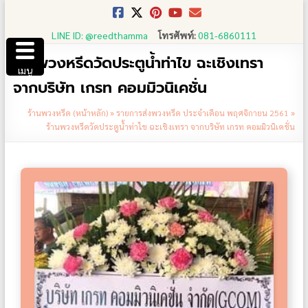
Skip
to
LINE ID: @reedthamma
โทรศัพท์:
081-6860111
content
ร้านพวงหรีดวัดประตูน้ำท่าไข ฉะเชิงเทรา
เมนู
จากบริษัท เกรท คอมมิวนิเคชั่น
ร้านพวงหรีด (หน้าหลัก)
»
รายการส่งพวงหรีด ประจำเดือน พฤศจิกายน 2561
»
ร้านพวงหรีดวัดประตูน้ำท่าไข ฉะเชิงเทรา จากบริษัท เกรท คอมมิวนิเคชั่น