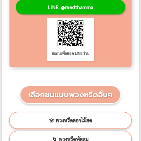
LINE: @reedthamma
สแกนเพื่อแอด LINE ร้าน
เลือกชมแบบพวงหรีดอื่นๆ
🌸 พวงหรีดดอกไม้สด
🌀 พวงหรีดพัดลม