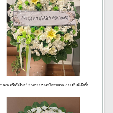
้านพวงหรีดวัดไทรย์ อ่างทอง พวงหรีดจากเวล เกรด เอ็นจิเนียริ่ง