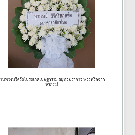
ร้านพวงหรีดวัดโปรดเกศเชษฐาราม สมุทรปราการ พวงหรีดจาก
อาภรณ์