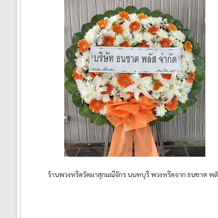
ร้านพวงหรีดวัดผาสุกมณีจักร นนทบุรี พวงหรีดจาก ธนชาต พล