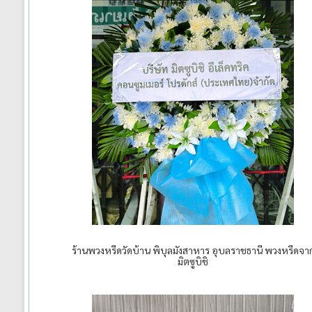
ร้านพวงหรีดวัดบ้าน พิบุลมังสาหาร อุบลราชธานี พวงหรีดจา
มิตซูบิชิ