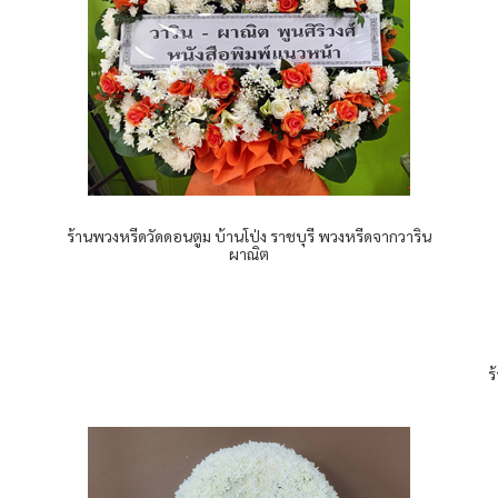
ร้านพวงหรีดวัดดอนตูม บ้านโป่ง ราชบุรี พวงหรีดจากวาริน
ผาณิต
ร