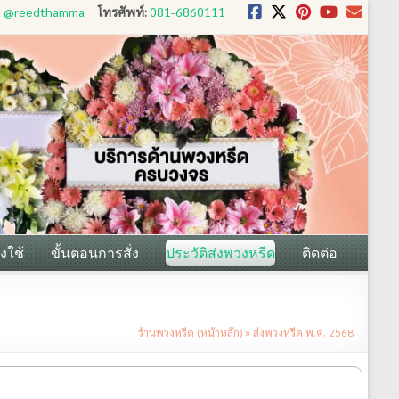
D: @reedthamma
โทรศัพท์:
081-6860111
งใช้
ขั้นตอนการสั่ง
ประวัติส่งพวงหรีด
ติดต่อ
ร้านพวงหรีด (หน้าหลัก)
»
ส่งพวงหรีด พ.ค. 2568