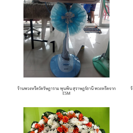
ร้านพวงหรีดวัดรัษฎาราม พุนพิน สุราษฎร์ธานี พวงหรีดจาก
ร
ESM