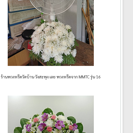
ร้านพวงหรีดวัดบ้าน วังสะพุง เลย พวงหรีดจาก MMTC รุ่น 16