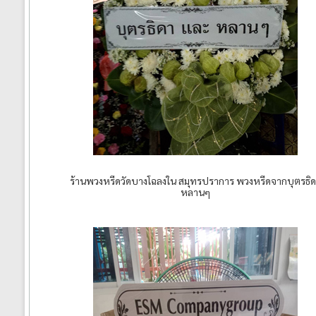
ร้านพวงหรีดวัดบางโฉลงใน สมุทรปราการ พวงหรีดจากบุตรธิ
หลานๆ