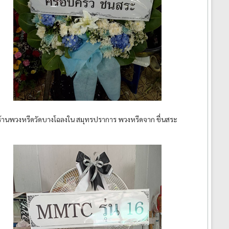
ร้านพวงหรีดวัดบางโฉลงใน สมุทรปราการ พวงหรีดจาก ชื่นสระ