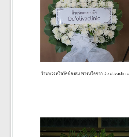
ร้านพวงหรีดวัดช่องลม พวงหรีดจาก De olivaclinic