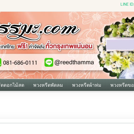
LINE I
ีดดอกไม้สด
พวงหรีดพัดลม
พวงหรีดผ้าห่ม
พวงหรีดขอ