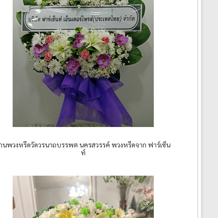
้านพวงหรีดวัดวรนาถบรรพต นครสวรรค์ พวงหรีดจาก ฟาร์เซ็น
ท์