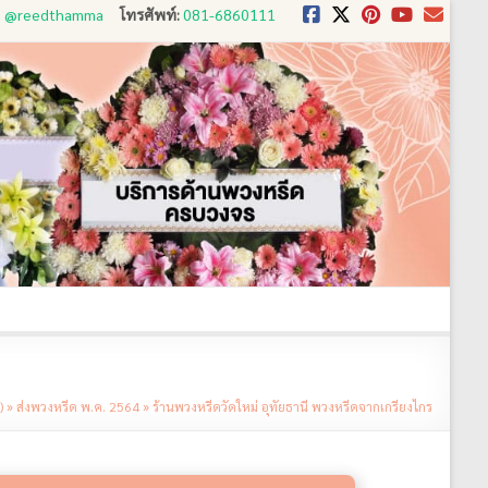
D: @reedthamma
โทรศัพท์:
081-6860111
งใช้
ขั้นตอนการสั่ง
ประวัติส่งพวงหรีด
ติดต่อ
)
»
ส่งพวงหรีด พ.ค. 2564
»
ร้านพวงหรีดวัดใหม่ อุทัยธานี พวงหรีดจากเกรียงไกร