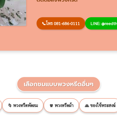
📞
โทร 081-686-0111
LINE: @reed
เลือกชมแบบพวงหรีดอื่นๆ
🌀 พวงหรีดพัดลม
🧣 พวงหรีดผ้า
🙏 ของใช้พระสงฆ์