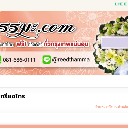
LINE I
ีดดอกไม้สด
พวงหรีดพัดลม
พวงหรีดผ้าห่ม
พวงหรีดขอ
เกรียงไกร
ร้านพวงหรีด (หน้าหลัก