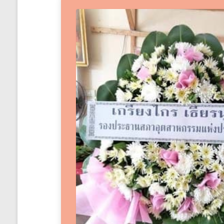
ได้
ทั่ว
ประเทศ
ร้าน
พวงหรีด
ส่ง
พวงหรีด
ทั่ว
ประเทศ