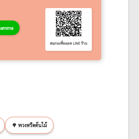
thamma
สแกนเพื่อแอด LINE ร้าน
🌳 พวงหรีดต้นไม้