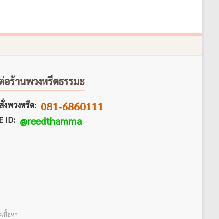
ต่อร้านพวงหรีดธรรมะ
081-6860111
ั่งพวงหรีด:
E ID:
@reedthamma
เนื้อหา