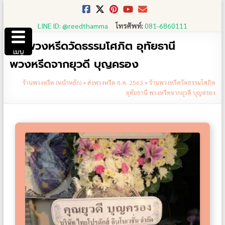
Skip
to
LINE ID: @reedthamma
โทรศัพท์:
081-6860111
content
ร้านพวงหรีดวัดธรรมโศภิต อุทัยธานี
เมนู
พวงหรีดจากยุวดี​ บุญครอง
ร้านพวงหรีด (หน้าหลัก)
»
ส่งพวงหรีด ธ.ค. 2563
»
ร้านพวงหรีดวัดธรรมโศภิต
อุทัยธานี พวงหรีดจากยุวดี​ บุญครอง