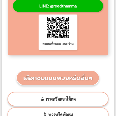
LINE: @reedthamma
สแกนเพื่อแอด LINE ร้าน
เลือกชมแบบพวงหรีดอื่นๆ
🌸 พวงหรีดดอกไม้สด
🌀 พวงหรีดพัดลม