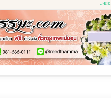
LINE I
ีดดอกไม้สด
พวงหรีดพัดลม
พวงหรีดผ้าห่ม
พวงหรีดขอ