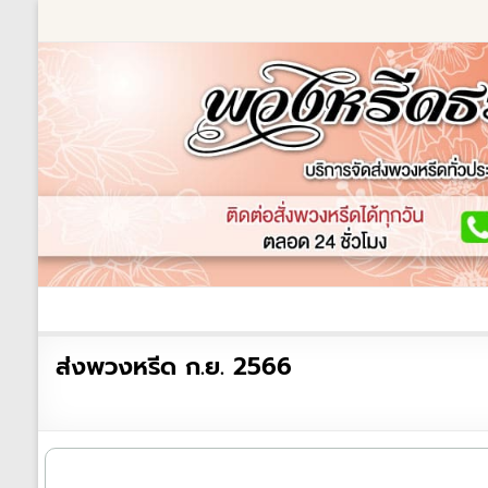
Skip
to
content
ร้านพวงหรีด
เกี่ยวกับเรา
พวงหรีดหรู
พวงหร
ร้าน
ส่งพวงหรีด ก.ย. 2566
พวงหรีด
ธรรมะ
ส่ง