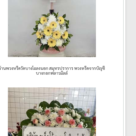
ร้านพวงหรีดวัดบางโฉลงนอก สมุทรปราการ พวงหรีดจากบัญชี
บางกอกฟลาวมิลล์