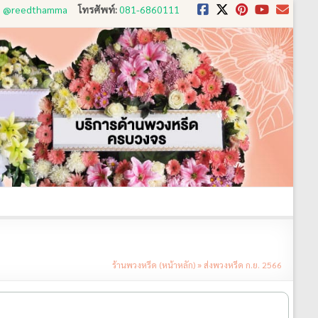
D: @reedthamma
โทรศัพท์:
081-6860111
งใช้
ขั้นตอนการสั่ง
ประวัติส่งพวงหรีด
ติดต่อ
ร้านพวงหรีด (หน้าหลัก)
»
ส่งพวงหรีด ก.ย. 2566