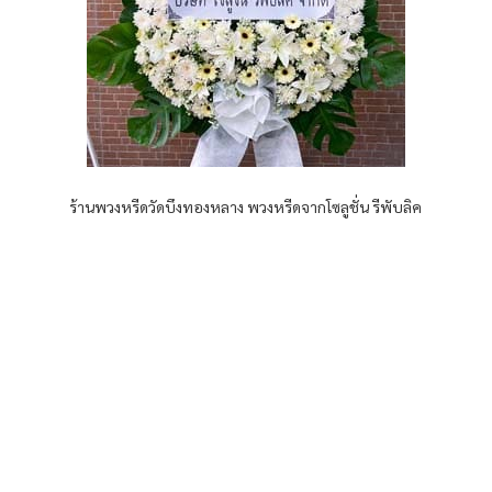
ร้านพวงหรีดวัดบึงทองหลาง พวงหรีดจากโซลูชั่น รีพับลิค