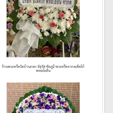
ร้านพวงหรีดวัดบ้านกอก จัตุรัส ชัยภูมิ พวงหรีดจากอเด็คโก้
พหลโยธิน