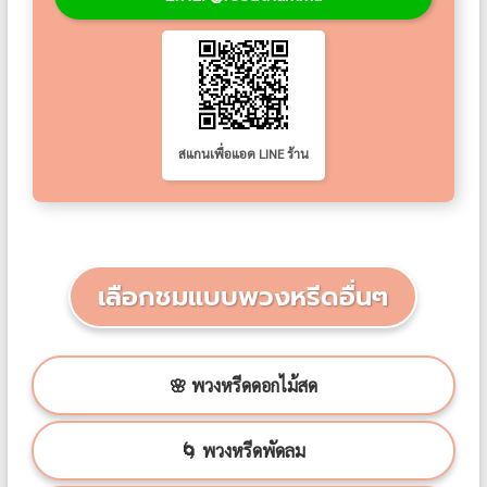
สแกนเพื่อแอด LINE ร้าน
เลือกชมแบบพวงหรีดอื่นๆ
🌸 พวงหรีดดอกไม้สด
🌀 พวงหรีดพัดลม