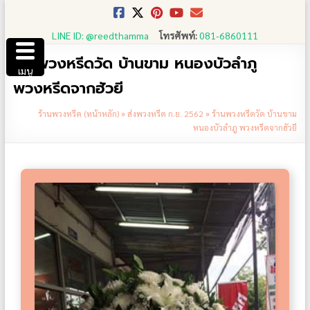
Skip
to
LINE ID: @reedthamma
โทรศัพท์:
081-6860111
content
ร้านพวงหรีดวัด บ้านขาม หนองบัวลำภู
เมนู
พวงหรีดจากฮัวยี
ร้านพวงหรีด (หน้าหลัก)
»
ส่งพวงหรีด ก.ย. 2562
»
ร้านพวงหรีดวัด บ้านขาม
หนองบัวลำภู พวงหรีดจากฮัวยี