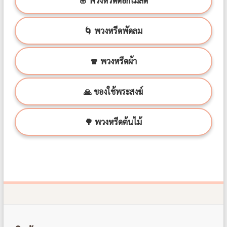
🌸 พวงหรีดดอกไม้สด
🌀 พวงหรีดพัดลม
🧣 พวงหรีดผ้า
🙏 ของใช้พระสงฆ์
🌳 พวงหรีดต้นไม้