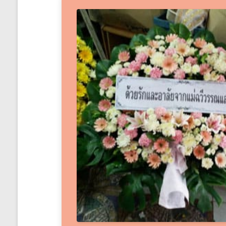
ได้
ทั่ว
ประเทศ
ร้าน
พวงหรีด
ส่ง
พวงหรีด
ทั่ว
ประเทศ