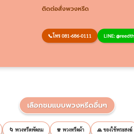
ติดต่อสั่งพวงหรีด
📞
โทร 081-686-0111
LINE: @reed
เลือกชมแบบพวงหรีดอื่นๆ
🌀 พวงหรีดพัดลม
🧣 พวงหรีดผ้า
🙏 ของใช้พระสงฆ์