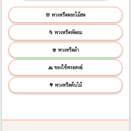
🌸 พวงหรีดดอกไม้สด
🌀 พวงหรีดพัดลม
🧣 พวงหรีดผ้า
🙏 ของใช้พระสงฆ์
🌳 พวงหรีดต้นไม้