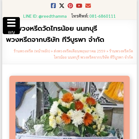
Skip
to
LINE ID: @reedthamma
โทรศัพท์:
081-6860111
content
ร้านพวงหรีดวัดไทรน้อย นนทบุรี
เมนู
พวงหรีดจากบริษัท ทีวีบูรพา จำกัด
ร้านพวงหรีด (หน้าหลัก)
»
ส่งพวงหรีดเดือนพฤษภาคม 2559
»
ร้านพวงหรีดวัด
ไทรน้อย นนทบุรี พวงหรีดจากบริษัท ทีวีบูรพา จำกัด