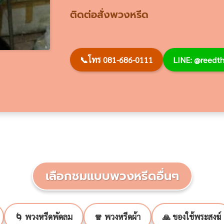
ติดต่อสั่งพวงหรีด
📞
โทร 081-686-0111
LINE: @reed
เลือกชมแบบพวงหรีดอื่นๆ
🌀 พวงหรีดพัดลม
🧣 พวงหรีดผ้า
🙏 ของใช้พระสงฆ์