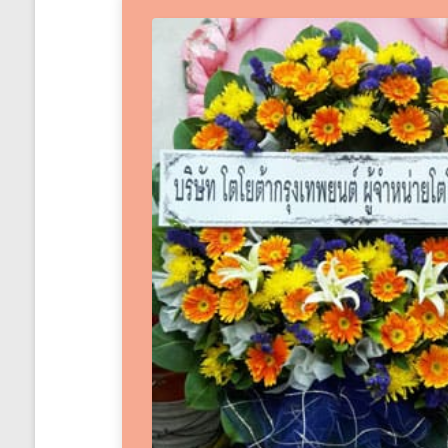
ได้
ทั่ว
ประเทศ
ร้าน
พวงหรีด
ส่ง
พวงหรีด
ทั่ว
ประเทศ