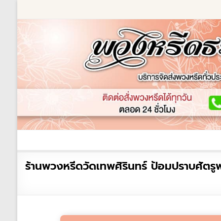
Skip
to
content
ร้านพวงหรีด
เกี่ยวกับเรา
พวงหรีดหรู
พวงหร
ร้าน
ร้านพวงหรีดวัดเทพศิรินทร์ ป้อมปราบศัตรูพ
พวงหรีด
ธรรมะ
ส่ง