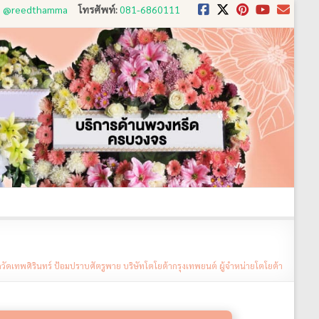
D: @reedthamma
โทรศัพท์:
081-6860111
งใช้
ขั้นตอนการสั่ง
ประวัติส่งพวงหรีด
ติดต่อ
วัดเทพศิรินทร์ ป้อมปราบศัตรูพาย บริษัทโตโยต้ากรุงเทพยนต์ ผู้จำหน่ายโตโยต้า