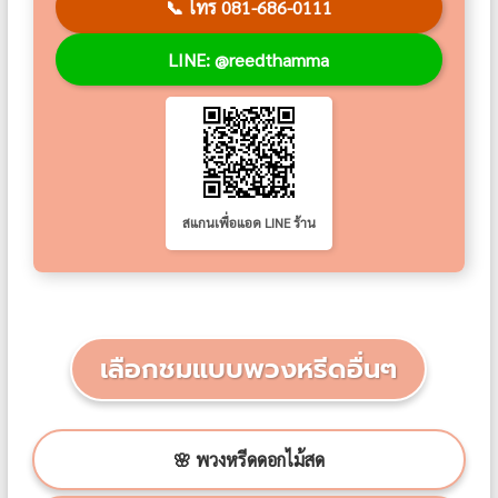
📞
โทร 081-686-0111
LINE: @reedthamma
สแกนเพื่อแอด LINE ร้าน
เลือกชมแบบพวงหรีดอื่นๆ
🌸 พวงหรีดดอกไม้สด