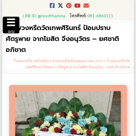
Skip
to
LINE ID: @reedthamma
โทรศัพท์:
081-6860111
content
ร้านพวงหรีดวัดเทพศิรินทร์ ป้อมปราบ
เมนู
ศัตรูพาย จากโฆสิต จึงอนุวัตร – ยศชาติ
อภิชาต
ร้านพวงหรีด (หน้าหลัก)
»
ส่งพวงหรีดเดือนพฤษภาคม 2559
»
ร้านพวงหรีดวัด
เทพศิรินทร์ ป้อมปราบศัตรูพาย จากโฆสิต จึงอนุวัตร – ยศชาติ อภิชาต