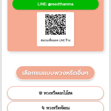
LINE: @reedthamma
สแกนเพื่อแอด LINE ร้าน
เลือกชมแบบพวงหรีดอื่นๆ
🌸 พวงหรีดดอกไม้สด
🌀 พวงหรีดพัดลม