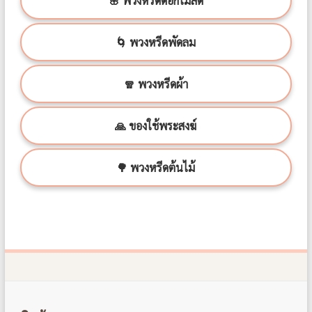
🌸 พวงหรีดดอกไม้สด
🌀 พวงหรีดพัดลม
🧣 พวงหรีดผ้า
🙏 ของใช้พระสงฆ์
🌳 พวงหรีดต้นไม้