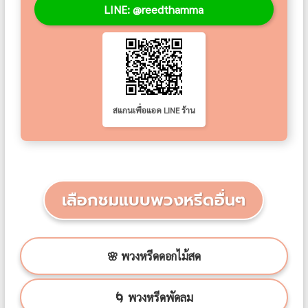
LINE: @reedthamma
สแกนเพื่อแอด LINE ร้าน
เลือกชมแบบพวงหรีดอื่นๆ
🌸 พวงหรีดดอกไม้สด
🌀 พวงหรีดพัดลม