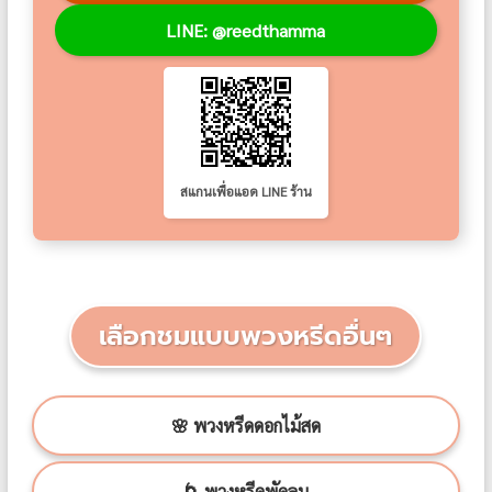
LINE: @reedthamma
สแกนเพื่อแอด LINE ร้าน
เลือกชมแบบพวงหรีดอื่นๆ
🌸 พวงหรีดดอกไม้สด
🌀 พวงหรีดพัดลม