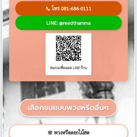
📞
โทร 081-686-0111
LINE: @reedthamma
สแกนเพื่อแอด LINE ร้าน
เลือกชมแบบพวงหรีดอื่นๆ
🌸 พวงหรีดดอกไม้สด