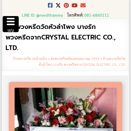
Skip
to
LINE ID: @reedthamma
โทรศัพท์:
081-6860111
content
ร้านพวงหรีดวัดหัวลำโพง บางรัก
เมนู
พวงหรีดจากCRYSTAL ELECTRIC CO.,
LTD.
ร้านพวงหรีด (หน้าหลัก)
»
ส่งพวงหรีดเดือนพฤษภาคม 2559
»
ร้านพวงหรีดวัด
หัวลำโพง บางรัก พวงหรีดจากCRYSTAL ELECTRIC CO., LTD.