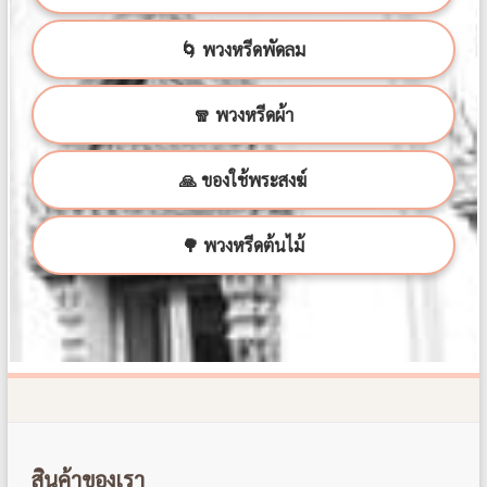
🌀 พวงหรีดพัดลม
🧣 พวงหรีดผ้า
🙏 ของใช้พระสงฆ์
🌳 พวงหรีดต้นไม้
สินค้าของเรา