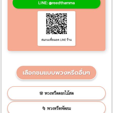
LINE: @reedthamma
สแกนเพื่อแอด LINE ร้าน
เลือกชมแบบพวงหรีดอื่นๆ
🌸 พวงหรีดดอกไม้สด
🌀 พวงหรีดพัดลม