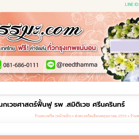
LINE I
ีดดอกไม้สด
พวงหรีดพัดลม
พวงหรีดผ้าห่ม
พวงหรีดขอ
วชศาสตร์ฟื้นฟู รพ .สมิติเวช ศรีนครินทร์
ร้านพวงหรีด (หน้าหลัก)
»
ส่งพวงหรีดเดือนพฤษภาคม 2559
»
ร้านพ