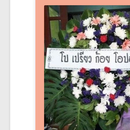
ได้
ทั่ว
ประเทศ
ร้าน
พวงหรีด
ส่ง
พวงหรีด
ทั่ว
ประเทศ