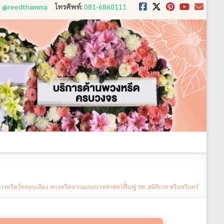
D: @reedthamma
โทรศัพท์:
081-6860111
งใช้
ขั้นตอนการสั่ง
ประวัติส่งพวงหรีด
ติดต่อ
วงหรีดวัดดอนเดือง พวงหรีดจากแผนกเวชศาสตร์ฟื้นฟู รพ .สมิติเวช ศรีนครินทร์