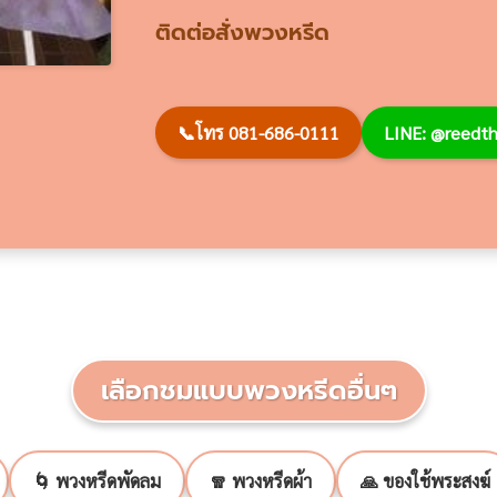
ติดต่อสั่งพวงหรีด
📞
โทร 081-686-0111
LINE: @reed
เลือกชมแบบพวงหรีดอื่นๆ
🌀 พวงหรีดพัดลม
🧣 พวงหรีดผ้า
🙏 ของใช้พระสงฆ์