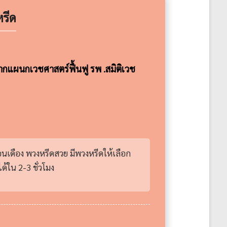
รีด
กแผนกเวชศาสตร์ฟื้นฟู รพ .สมิติเวช
อนเดือง พวงหรีดสวย มีพวงหรีดให้เลือก
้ใน 2-3 ชั่วโมง