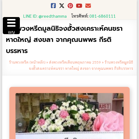
Skip
to
LINE ID: @reedthamma
โทรศัพท์:
081-6860111
content
ร้านพวงหรีดมูลนิธิจงฮั้วสงเคราะห์คนชรา
เมนู
หาดใหญ่ สงขลา จากคุณนพพร กีรติ
บรรหาร
ร้านพวงหรีด (หน้าหลัก)
»
ส่งพวงหรีดเดือนพฤษภาคม 2559
»
ร้านพวงหรีดมูลนิธิ
จงฮั้วสงเคราะห์คนชรา หาดใหญ่ สงขลา จากคุณนพพร กีรติบรรหาร