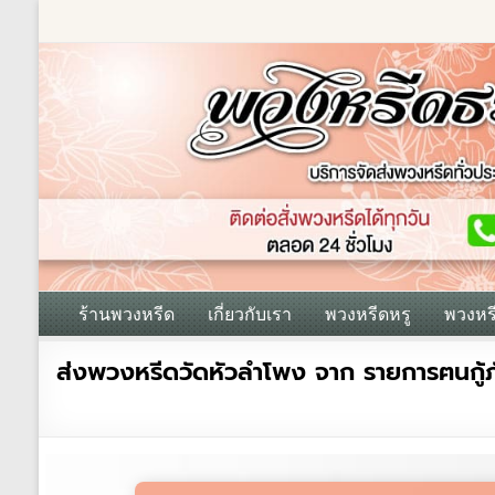
Skip
to
content
ร้านพวงหรีด
เกี่ยวกับเรา
พวงหรีดหรู
พวงหร
ร้าน
ส่งพวงหรีดวัดหัวลำโพง จาก รายการฅนกู้ภัย
พวงหรีด
ธรรมะ
ส่ง