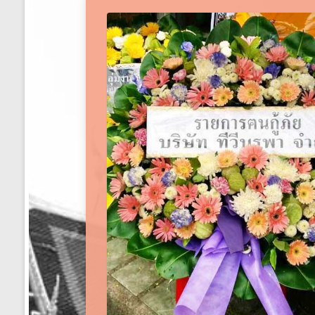
ได้
ทั่ว
ประเทศ
ร้าน
พวงหรีด
ส่ง
พวงหรีด
ทั่ว
ประเทศ