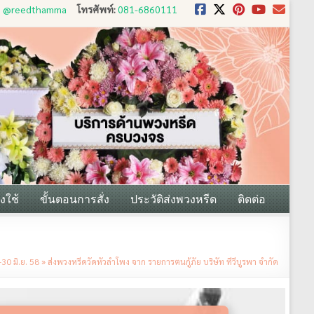
D: @reedthamma
โทรศัพท์:
081-6860111
งใช้
ขั้นตอนการสั่ง
ประวัติส่งพวงหรีด
ติดต่อ
30 มิ.ย. 58
»
ส่งพวงหรีดวัดหัวลำโพง จาก รายการฅนกู้ภัย บริษัท ทีวีบูรพา จำกัด