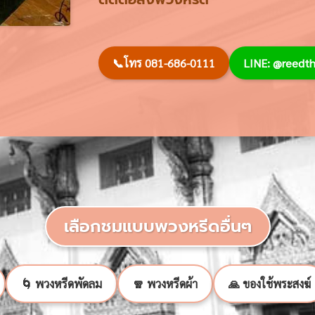
📞
โทร 081-686-0111
LINE: @reed
เลือกชมแบบพวงหรีดอื่นๆ
🌀 พวงหรีดพัดลม
🧣 พวงหรีดผ้า
🙏 ของใช้พระสงฆ์