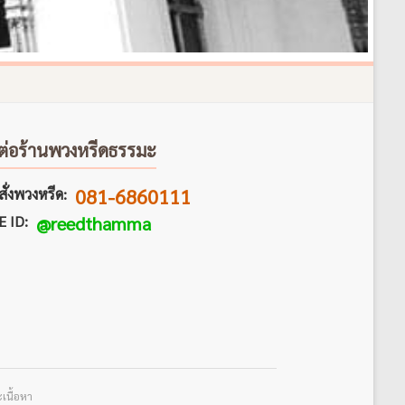
ต่อร้านพวงหรีดธรรมะ
081-6860111
ั่งพวงหรีด:
E ID:
@reedthamma
เนื้อหา