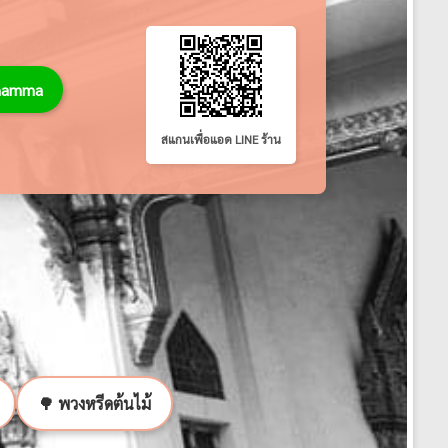
thamma
สแกนเพื่อแอด LINE ร้าน
🌳 พวงหรีดต้นไม้