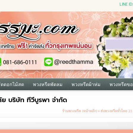
LINE I
ีดดอกไม้สด
พวงหรีดพัดลม
พวงหรีดผ้าห่ม
พวงหรีดขอ
 บริษัท ทีวีบูรพา จำกัด
ร้านพวงหรีด (หน้าหลัก)
»
ส่งพวงหรีดทั่วไทย 21-