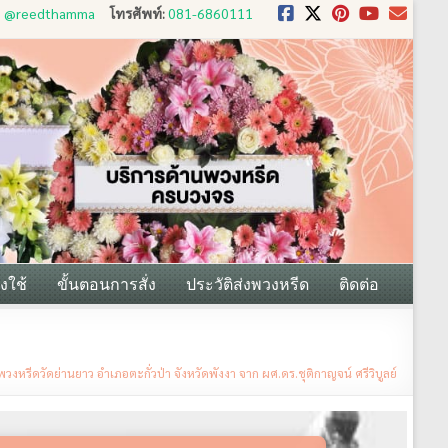
D: @reedthamma
โทรศัพท์:
081-6860111
งใช้
ขั้นตอนการสั่ง
ประวัติส่งพวงหรีด
ติดต่อ
พวงหรีดวัดย่านยาว อำเภอตะกั่วป่า จังหวัดพังงา จาก ผศ.ดร.ชุติกาญจน์ ศรีวิบูลย์