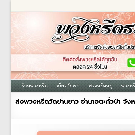
Skip
to
content
ร้านพวงหรีด
เกี่ยวกับเรา
พวงหรีดหรู
พวงหร
ร้าน
ส่งพวงหรีดวัดย่านยาว อำเภอตะกั่วป่า จังห
พวงหรีด
ธรรมะ
ส่ง