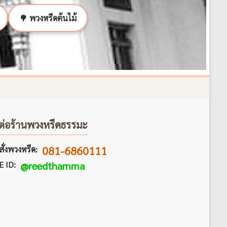
🌳 พวงหรีดต้นไม้
ต่อร้านพวงหรีดธรรมะ
081-6860111
ั่งพวงหรีด:
E ID:
@reedthamma