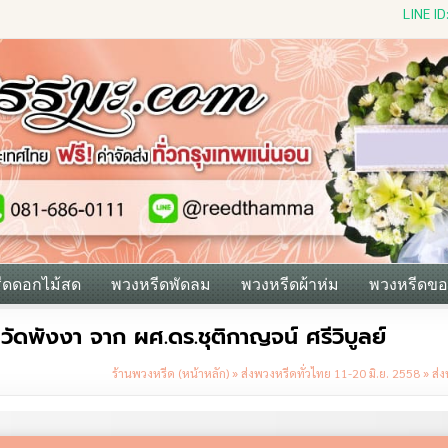
LINE I
ีดดอกไม้สด
พวงหรีดพัดลม
พวงหรีดผ้าห่ม
พวงหรีดขอ
วัดพังงา จาก ผศ.ดร.ชุติกาญจน์ ศรีวิบูลย์
ร้านพวงหรีด (หน้าหลัก)
»
ส่งพวงหรีดทั่วไทย 11-20 มิ.ย. 2558
»
ส่ง