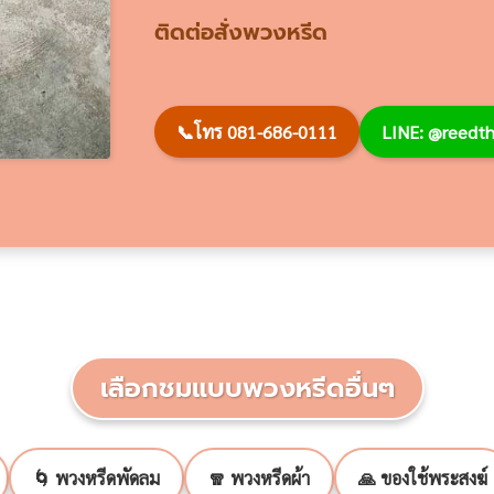
ติดต่อสั่งพวงหรีด
📞
โทร 081-686-0111
LINE: @reed
เลือกชมแบบพวงหรีดอื่นๆ
🌀 พวงหรีดพัดลม
🧣 พวงหรีดผ้า
🙏 ของใช้พระสงฆ์