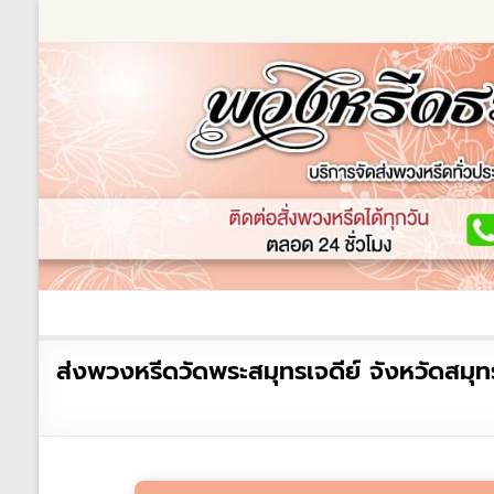
Skip
to
content
ร้านพวงหรีด
เกี่ยวกับเรา
พวงหรีดหรู
พวงหร
ร้าน
ส่งพวงหรีดวัดพระสมุทรเจดีย์ จังหวัดสมุ
พวงหรีด
ธรรมะ
ส่ง