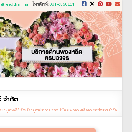
D: @reedthamma
โทรศัพท์:
081-6860111
งใช้
ขั้นตอนการสั่ง
ประวัติส่งพวงหรีด
ติดต่อ
 จำกัด
ระสมุทรเจดีย์ จังหวัดสมุทรปราการ จากบริษัท บางกอก เมดิคอล ซอฟต์แวร์ จำกัด