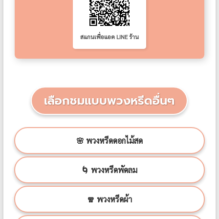
สแกนเพื่อแอด LINE ร้าน
เลือกชมแบบพวงหรีดอื่นๆ
🌸 พวงหรีดดอกไม้สด
🌀 พวงหรีดพัดลม
🧣 พวงหรีดผ้า