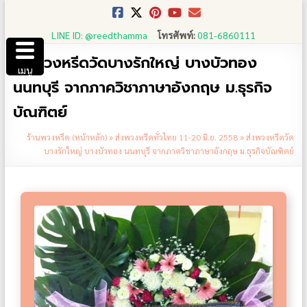
Skip
to
LINE ID: @reedthamma
โทรศัพท์:
081-6860111
content
ส่งพวงหรีดวัดบางรักใหญ่ บางบัวทอง
เมนู
นนทบุรี จากภาควิชาภาษาอังกฤษ ม.ธุรกิจ
บัณฑิตย์
ร้านพวงหรีด (หน้าหลัก)
»
ส่งพวงหรีดทั่วไทย 11-20 มิ.ย. 2558
»
ส่งพวงหรีดวัด
บางรักใหญ่ บางบัวทอง นนทบุรี จากภาควิชาภาษาอังกฤษ ม.ธุรกิจบัณฑิตย์