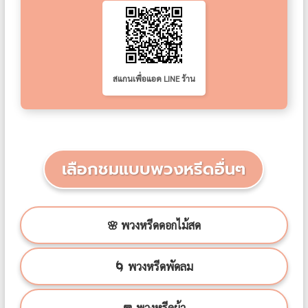
สแกนเพื่อแอด LINE ร้าน
เลือกชมแบบพวงหรีดอื่นๆ
🌸 พวงหรีดดอกไม้สด
🌀 พวงหรีดพัดลม
🧣 พวงหรีดผ้า