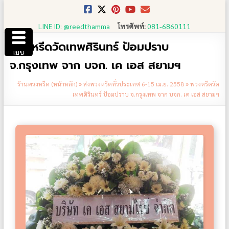
Skip
to
LINE ID: @reedthamma
โทรศัพท์:
081-6860111
content
พวงหรีดวัดเทพศิรินทร์ ป้อมปราบ
เมนู
จ.กรุงเทพ จาก บจก. เค เอส สยามฯ
ร้านพวงหรีด (หน้าหลัก)
»
ส่งพวงหรีดทั่วประเทศ 6-15 เม.ย. 2558
»
พวงหรีดวัด
เทพศิรินทร์ ป้อมปราบ จ.กรุงเทพ จาก บจก. เค เอส สยามฯ