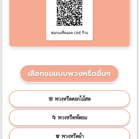
สแกนเพื่อแอด LINE ร้าน
เลือกชมแบบพวงหรีดอื่นๆ
🌸 พวงหรีดดอกไม้สด
🌀 พวงหรีดพัดลม
🧣 พวงหรีดผ้า