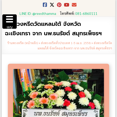
Skip
to
LINE ID: @reedthamma
โทรศัพท์:
081-6860111
content
ส่งพวงหรีดวัดแหลมใต้ จังหวัด
เมนู
ฉะเชิงเทรา จาก นพ.ธนรัชต์ สมุทรเพ็ชรฯ
ร้านพวงหรีด (หน้าหลัก)
»
ส่งพวงหรีดทั่วประเทศ 1-5 เม.ย. 2558
»
ส่งพวงหรีดวัด
แหลมใต้ จังหวัดฉะเชิงเทรา จาก นพ.ธนรัชต์ สมุทรเพ็ชรฯ