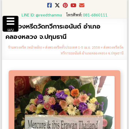
Skip
to
LINE ID: @reedthamma
โทรศัพท์:
081-6860111
content
ส่งพวงหรีดวัดทวีการะอนันต์ อำเภอ
เมนู
คลองหลวง จ.ปทุมธานี
ร้านพวงหรีด (หน้าหลัก)
»
ส่งพวงหรีดทั่วประเทศ 1-5 เม.ย. 2558
»
ส่งพวงหรีดวัด
ทวีการะอนันต์ อำเภอคลองหลวง จ.ปทุมธานี