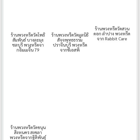
ร้านพวงหรีดวัดสวน
ดอก ลำปาง พวงหรีด
ร้านพวงหรีดวัดโพธิ
ร้านพวงหรีดวัดมูลนิธิ
จาก Rabbit Care
สัมพันธ์ บางละมุง
สัจจพุทธธรรม
ชลบุรี พวงหรีดจา
ปราจีนบุรี พวงหรีด
กอิมเมจิ้น 79
จากซีเอสพี
ร้านพวงหรีดวัดขนุน
สิงหนคร สงขลา
พวงหรีดจากฐิติพันธุ์