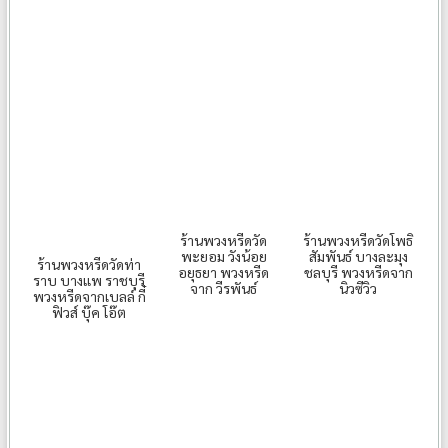
ร้านพวงหรีดวัด
ร้านพวงหรีดวัดโพธิ
พะยอม วังน้อย
สัมพันธ์ บางละมุง
ร้านพวงหรีดวัดท่า
อยุธยา พวงหรีด
ชลบุรี พวงหรีดจาก
ราบ บางแพ ราชบุรี
จาก วีรพันธ์
นิวซีวิว
พวงหรีดจากเบลล์ กี๋
ฟิวส์ บุ๊ค โอ๊ต