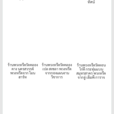
ทัศน์
ร้านพวงหรีดวัดคลอง
ร้านพวงหรีดวัดคลอง
ร้านพวงหรีดวัดดอน
คาง นครสวรรค์
เปล สงขลา พวงหรีด
ไก่ดี กระทุ่มแบน
พวงหรีดจาก ไมน
จากกองแผนงาน
สมุทรสาคร พวงหรีด
ฮาร์ท
วิชาการ
จากอู่ เอ็มพี การาจ