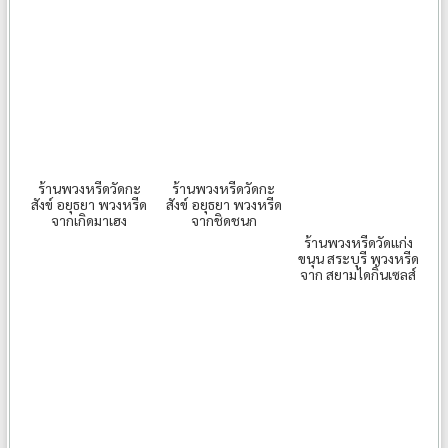
ร้านพวงหรีดวัดกะ
ร้านพวงหรีดวัดกะ
สังข์ อยุธยา พวงหรีด
สังข์ อยุธยา พวงหรีด
จากเกิดมาเฮง
จากชิดชนก
ร้านพวงหรีดวัดแก่ง
ขนุน สระบุรี พวงหรีด
จาก สยามไดกิ้นเซลส์