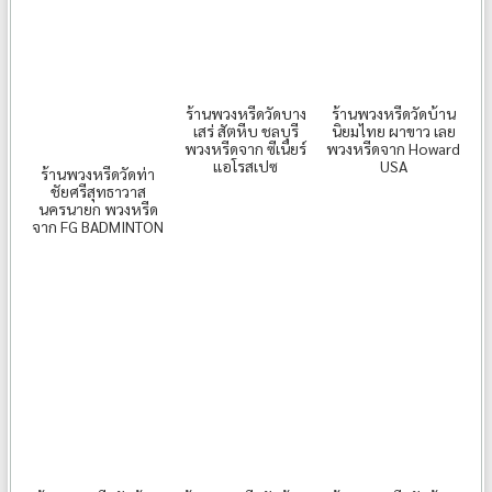
ร้านพวงหรีดวัดบาง
ร้านพวงหรีดวัดบ้าน
เสร่ สัตหีบ ชลบุรี
นิยมไทย ผาขาว เลย
พวงหรีดจาก ซีเนียร์
พวงหรีดจาก Howard
แอโรสเปซ
USA
ร้านพวงหรีดวัดท่า
ชัยศรีสุทธาวาส
นครนายก พวงหรีด
จาก FG BADMINTON