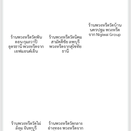
ร้านพวงหรีดวัดบ้าน
นครปฐม พวงหรีด
จาก Nigiwai Group
ร้านพวงหรีดวัดพัน
ร้านพวงหรีดวัดนิคม
ดอน กุมภวาปี
สามัคคีชัย ลพบุรี
อุดรธานี พวงหรีดจาก
พวงหรีดจากสุโขทัย
เอฟแอนด์เอ็น
ธานี
ร้านพวงหรีดวัดไผ่
ร้านพวงหรีดวัดกลาง
ล้อม จันทบุรี
อ่างทอง พวงหรีดจาก