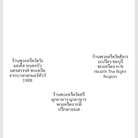
ร้านพวงหรีดวัดสังกร
ร้านพวงหรีดวัดวัง
ะเปรียว ชลบุรี
มะเดื่อ หนองบัว
พวงหรีดจาก N
นครสวรรค์ พวงหรีด
Health The Right
จากบางกอกแอร์ทัวร์
Region
1988
ร้านพวงหรีดวัดศรี
มุกดาหาร มุกดาหาร
พวงหรีดจากที่
ปรึกษาอะเส