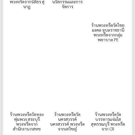
พวงหรีดจากนิติธร สุ
นวัตกรรมและการ
นาฏ
จัดการ
ร้านพวงหรีดวัดไชย
มงคล อุบลราชธานี
พวงหรีดจากกลุ่ม
พยาบาล PE
ร้านพวงหรีดวัดทอง
ร้านพวงหรีดวัด
ร้านพวงหรีดวัด
พุ่มพวง สระบุรี
นครสวรรค์
บรรหารแจ่มใส
พวงหรีดจาก
นครสวรรค์ พวงหรีด
สุพรรณบุรี พวงหรีด
สำนักงาน กสทช
จากเตวิชญ์
จาก CR