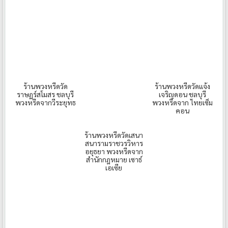
ร้านพวงหรีดวัด
ร้านพวงหรีดวัดแจ้ง
ราษฏร์สโมสร ชลบุรี
เจริญดอน ชลบุรี
พวงหรีดจากวีระยุทธ
พวงหรีดจาก ไทยเซ็ม
คอน
ร้านพวงหรีดวัดเสนา
สนารามราชวรวิหาร
อยุธยา พวงหรีดจาก
สำนักกฎหมาย เซาธ์
เอเซีย