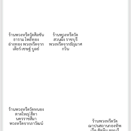
ร้านพวงหรีดวัดศีลขัน
ร้านพวงหรีดวัด
ธาราม โพธิ์ทอง
สวนผึ้ง ราชบุรี
อ่างทอง พวงหรีดจาก
พวงหรีดจากธัญมาศ
เดียร์ เชษฐ์ บูลย์
กวิน
ร้านพวงหรีดวัดหนอง
ตาดใหญ่ สีดา
นครราชสีมา
ร้านพวงหรีดวัด
พวงหรีดจากภาวัฒน์
ฌาปนสถานกองทัพ
เรือ สัตหีบ ชลบุรี