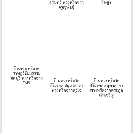
ริษฐา
สุรินทร์ พวงหรีดจาก
จรูญพันธุ์
ร้านพวงหรีดวัด
ราษฎร์นิยมธรรม
ชลบุรี พวงหรีดจาก
ร้านพวงหรีดวัด
ร้านพวงหรีดวัด
FM9
ศิริมงคล สมุทรสาคร
ศิริมงคล สมุทรสาคร
พวงหรีดจากครูโจ
พวงหรีดจากตระกูล
เฮ้าเจริญ