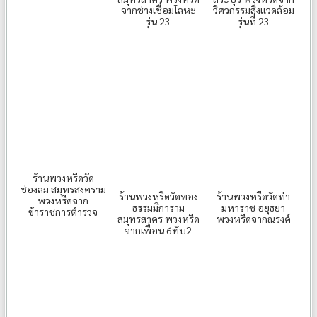
จากช่างเชื่อมโลหะ
วิศวกรรมสิ่งแวดล้อม
รุ่น 23
รุ่นที่ 23
ร้านพวงหรีดวัด
ช่องลม สมุทรสงคราม
ร้านพวงหรีดวัดทอง
ร้านพวงหรีดวัดท่า
พวงหรีดจาก
ธรรมมิการาม
มหาราช อยุธยา
ข้าราชการตำรวจ
สมุทรสาคร พวงหรีด
พวงหรีดจากณรงค์
จากเพื่อน 6ทับ2