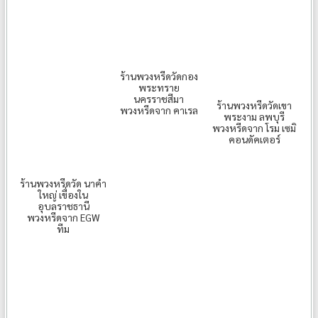
ร้านพวงหรีดวัดกอง
พระทราย
นครราชสีมา
ร้านพวงหรีดวัดเขา
พวงหรีดจาก คาเรล
พระงาม ลพบุรี
พวงหรีดจาก โรม เซมิ
คอนดัคเตอร์
ร้านพวงหรีดวัด นาคำ
ใหญ่ เขื่องใน
อุบลราชธานี
พวงหรีดจาก EGW
ทีม