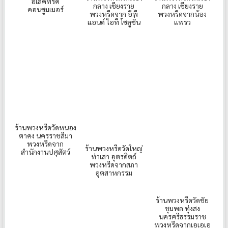
อีเล็คทริค
กลาง เชียงราย
กลาง เชียงราย
คอนซูมเมอร์
พวงหรีดจาก อีพี
พวงหรีดจากน้อง
แอนด์ ไอที โซลูชั่น
แพรว
ร้านพวงหรีดวัดหนอง
ตาคง นครราชสีมา
พวงหรีดจาก
ร้านพวงหรีดวัดใหญ่
สำนักงานปศุสัตว์
ท่าเสา อุตรดิตถ์
พวงหรีดจากสภา
อุตสาหกรรม
ร้านพวงหรีดวัดชัย
ชุมพล ทุ่งสง
นครศรีธรรมราช
พวงหรีดจากเอเอเอ