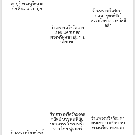
ชลบุรี พวงหรีดจาก
ชัย ต้อม เอริ์ท ปุ๋ย
ร้านพวงหรีดวัดป่า
กล้วย อุตรดิตถ์
พวงหรีดจาก เวอร์คซิ
ลล่า
ร้านพวงหรีดวัดบาง
หอย นครนายก
พวงหรีดจากกลุ่มงาน
นโยบาย
ร้านพวงหรีดวัดมงคล
ร้านพวงหรีดวัดมหา
สถิตย์ บรรพตพิสัย
พุทธาราม ศรีสะเกษ
นครสวรรค์ พวงหรีด
พวงหรีดจากเอมอร
จาก ไทย ฟูลมอร์
ร้านพวงหรีดวัดโพธิ์