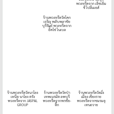
พวงหรีดจาก เอ็ชเอ็ม
ซี โปลีเมอส์
ร้านพวงหรีดวัดโคก
เจริญ พลับพลาชัย
บุรีรัมย์ พวงหรีดจาก
อั๊คโซ่ โนเบล
ร้านพวงหรีดวัดนาโยง
ร้านพวงหรีดวัดป่า
ร้านพวงหรีดวัดมิ่ง
เหนือ นาโยง ตรัง
เทพเนรมิต ลพบุรี
เมือง เชียงราย
พวงหรีดจาก JASPAL
พวงหรีดจากพรชัย-
พวงหรีดจากชมรมอุ
GROUP
ติ๊ก
เทนถวาย