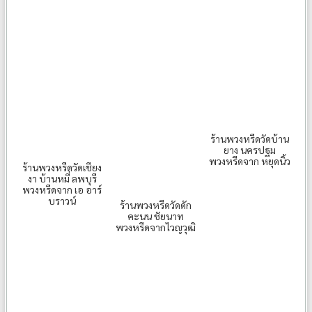
ร้านพวงหรีดวัดบ้าน
ยาง นครปฐม
พวงหรีดจาก หยุดนิ้ว
ร้านพวงหรีดวัดเชียง
งา บ้านหมี่ ลพบุรี
พวงหรีดจาก เอ อาร์
บราวน์
ร้านพวงหรีดวัดดัก
คะนน ชัยนาท
พวงหรีดจากไวญวุฒิ